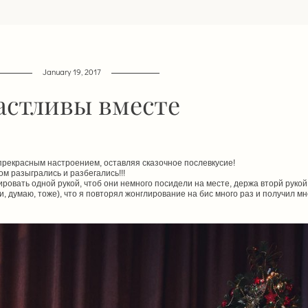
January 19, 2017
астливы вместе
 прекрасным настроением, оставляя сказочное послевкусие!
м разыгрались и разбегались!!!
ровать одной рукой, чтоб они немного посидели на месте, держа вторй руко
ли, думаю, тоже), что я повторял жонглирование на бис много раз и получил мн