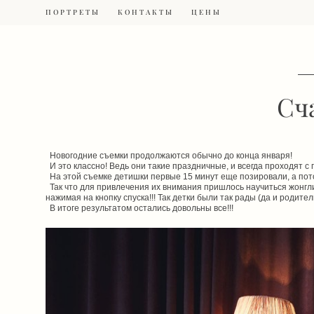
ПОРТРЕТЫ
ПОРТРЕТЫ
КОНТАКТЫ
КОНТАКТЫ
ЦЕНЫ
ЦЕНЫ
Сч
Новогодние съемки продолжаются обычно до конца января!
И это классно! Ведь они такие праздничные, и всегда проходят с
На этой съемке детишки первые 15 минут еще позировали, а пото
Так что для привлечения их внимания пришлось научиться жонгли
нажимая на кнопку спуска!!! Так детки были так рады (да и родите
В итоге результатом остались довольны все!!!