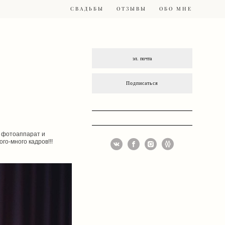
СВАДЬБЫ
СВАДЬБЫ
ОТЗЫВЫ
ОТЗЫВЫ
ОБО МНЕ
ОБО МНЕ
Подписаться
й фотоаппарат и
ого-много кадров!!!